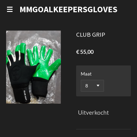
Ga
MMGOALKEEPERSGLOVES
direct
naar
de
CLUB GRIP
hoofdinhoud
€ 55,00
Maat
Uitverkocht